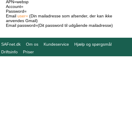
APN=websp
Account=
Password=
Email
user=
(Din mailadresse som afsender, der kan ikke
anvendes Gmail)
Email password=(Dit password til udgående mailadresse)
SAFnet.dk
Om os
Kundeservice
Hjælp og spørgsmål
Driftsinfo
Priser