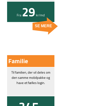
29
Fra
kr/
md
SE MERE
Familie
Til familien, der vil deles om
den samme mobilpakke og
have et fælles login.