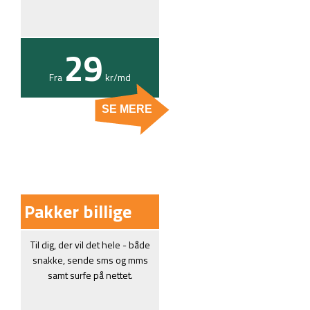
29
Fra
kr/
md
SE MERE
Pakker billige
Til dig, der vil det hele - både
snakke, sende sms og mms
samt surfe på nettet.